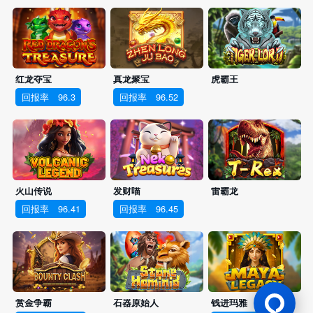
红龙夺宝
真龙聚宝
虎霸王
回报率
96.3
回报率
96.52
火山传说
发财喵
雷霸龙
回报率
96.41
回报率
96.45
赏金争霸
石器原始人
钱进玛雅