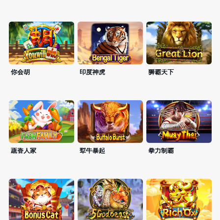
你会胡
印度神虎
狮霸天下
蔬香人家
犎牛暴起
拳力制霸