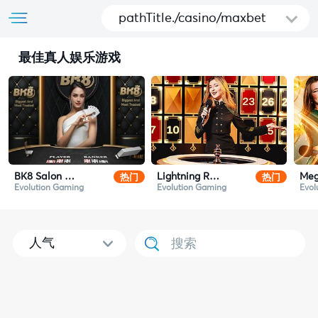
pathTitle./casino/maxbet
最佳真人娱乐游戏
热门
热门
BK8 Salon Prive Baccarat
Lightning Roulette
Meg
Evolution Gaming
Evolution Gaming
Evol
人气