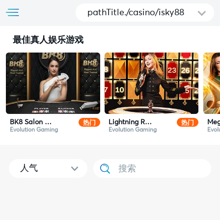
pathTitle./casino/isky88
最佳真人娱乐游戏
热门
热门
BK8 Salon Prive Baccarat
Lightning Roulette
Meg
Evolution Gaming
Evolution Gaming
Evol
人气