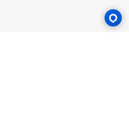
游戏许可证
BK8 由 Mettlemind Tech Ltd.（注册号：15779）运营，注册地址
位于科摩罗联盟安茹安自治岛穆察穆都市Hamchako区。BK8持有
科摩罗联盟安茹安自治岛政府颁发的合法牌照（许可证号：ALSI-
202504032-FI2），并受其监管。BK8已通过全部监管合规审查，
获得法律授权可开展一切机会游戏与投注活动。