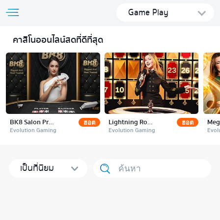
Game Play
คาสิโนออนไลน์สดที่ดีที่สุด
BK8 Salon Prive Baccarat
Lightning Roulette
Meg
ฮอต
ฮอต
Evolution Gaming
Evolution Gaming
Evol
เป็นที่นิยม