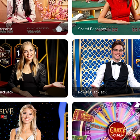
1,654,713.00
m*g*c
1,587,099.00
k*m***r
accarat
Speed Baccarat
2,140,467.00
**nt
9,068,204.00
*lh**a
5,382,675.00
q*e*n*4*
6,100,006.00
*s1*
lackjack
Power Blackjack
5,362,223.00
*0*0
6,030,839.00
y*
2,932,624.00
*
2,969,740.00
*1