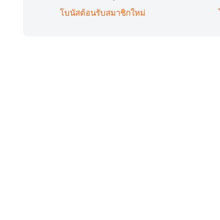
AE Casino / Baccarat
โบนัสต้อนรับสมาชิกใหม่
d*u*a
AE Casino / Baccarat
*d**b
AE Casino / Baccarat
**u**
AE Casino / Baccarat
**h**
Evolution Gaming / Roulette
**s*o
SA Gaming / Baccarat
*c*u*
Evolution Gaming / Roulette
*e*t*
AE Casino / Baccarat
*r*m*
SA Gaming / Dragon Tiger
*s**li
Dream Gaming E8 /Baccarat
s*r*y