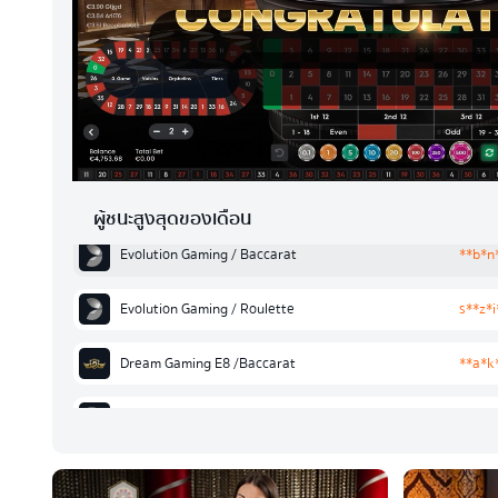
SA Gaming / SIC BO
m*n*v
Evolution Gaming / Roulette
*o*w*
EBET / Baccarat
n*rm*
SA Gaming / SIC BO
**t*n
Evolution Gaming / Baccarat
**b*n
ผู้ชนะสูงสุดของเดือน
Evolution Gaming / Roulette
s**z*
Dream Gaming E8 /Baccarat
**a*k
Evolution Gaming / Baccarat
**o*i
SA Gaming / SIC BO
m*c**
Evolution Gaming / Baccarat
**t**