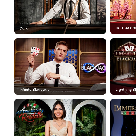
SA Gaming / Baccarat
*a*r*
Evolution Gaming / Roulette
*r*j*
Japanese B
Craps
SA Gaming / Baccarat
*d**a
Evolution Gaming / Roulette
*a*hi*
SA Gaming / SIC BO
*a*c*
SA Gaming / Dragon Tiger
**a*d
Infinite Blackjack
Lightning B
SA Gaming / SIC BO
s*w**
SA Gaming / SIC BO
*d*k*
SA Gaming / Baccarat
i*o**e
SA Gaming / SIC BO
m*n*v