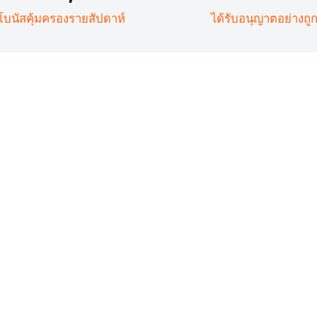
7,842,949.00
*s*n*a*
โบนัสคุ้มครองรายสัปดาห์
ได้รับอนุญาตอย่างถูก
652,578.00
*h***
6,136,797.00
u*i*
7,963,433.00
g*a*i*a
5,758,321.00
r**n1*
8,878,445.00
4*7*
4,288,486.00
m**a*
4,109,239.00
**r**y*
3,625,955.00
*83
7,144,656.00
*