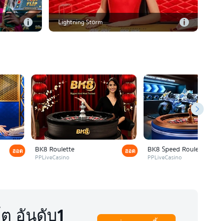
Lightning Storm
BK8 Speed Roulette
BK8 Vietnamese Speed Baccarat
ฮอต
ฮอต
PPLiveCasino
PPLiveCasino
ต อันดับ1