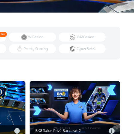
ฮอต
g
W Casino
WMCasino
Pretty Gaming
CyberBetX
BK8 Salon Privé Baccarat 2