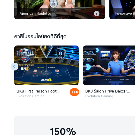
Evolution Gaming / Roulette
*o*w*
American Roulette
Immersive 
EBET / Baccarat
n*rm*
คาสิโนออนไลน์สดที่ดีที่สุด
SA Gaming / SIC BO
**t*n
Evolution Gaming / Baccarat
**b*n
Evolution Gaming / Roulette
s**z*
Dream Gaming E8 /Baccarat
**a*k
BK8 Salon Privé Baccarat 2
BK8 Baccarat 1
ฮอต
ฮอต
Evolution Gaming / Baccarat
**o*i
Evolution Gaming
PPLiveCasino
SA Gaming / SIC BO
m*c**
Evolution Gaming / Baccarat
**t**
150%
AE Casino / Baccarat
*i*g*i