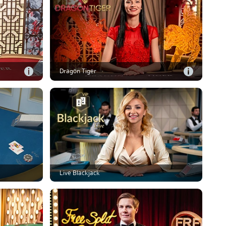
Dragon Tiger
Live Blackjack