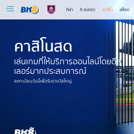
กีฬา
อี สปอร์ต
คาสิโน
สล็อต
คาสิโนสด
เล่นเกมที่ให้บริการออนไลน์โดยดีล
เลอร์มากประสบการณ์
ลงทะเบียนวันนี้เพื่อรับรางวัลใหญ่