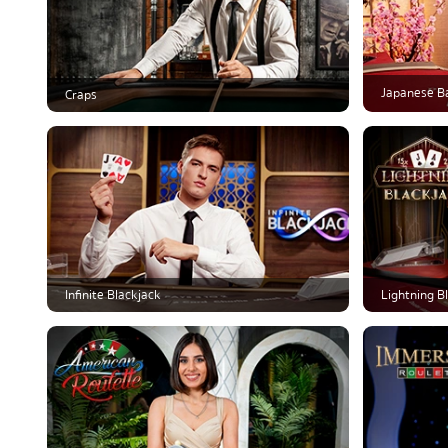
Allbet / Baccarat
p*n*o
AE Casino / Baccarat
*a*z*
Japanese B
Craps
Dream Gaming E8 /Baccarat
*u*s*
EBET / Baccarat
x*uy*
Evolution Gaming / Baccarat
*h*p*i
Dream Gaming E8 /Baccarat
b*a**
Infinite Blackjack
Lightning B
SA Gaming / Baccarat
* *i**
Allbet / Baccarat
*t*n*
EBET / Baccarat
o**a*