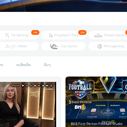
ฮอต
ฮอต
SA Gaming
Pragmatic Play
Dream Gamin
Allbet
Via Casino
Microgaming
2,159,627.00
***i*n*
งกร
แบล็คแจ็ค
อื่นๆ
2,496,590.00
*k**a*k*2
2,042,014.00
a*t*j*s
2,747,501.00
s*a***e
1,549,691.00
g*u**k
BK8 First Person Football Studio
7,228,907.00
*h*g**