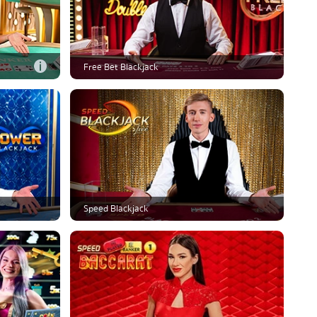
Free Bet Blackjack
Speed Blackjack