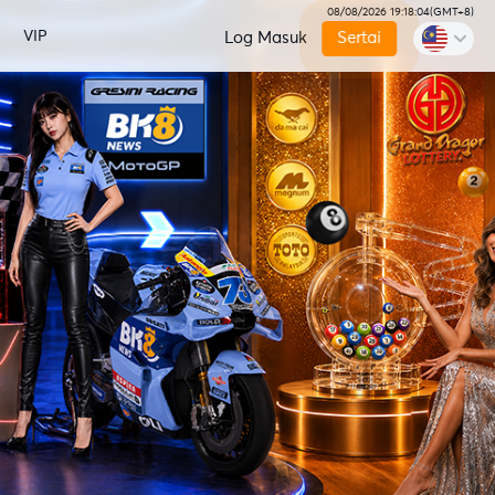
08/08/2026 19:18:05
(
GMT+8
)
VIP
Log Masuk
Sertai