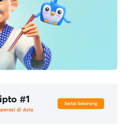
ipto #1
Sertai Sekarang
perasi di Asia