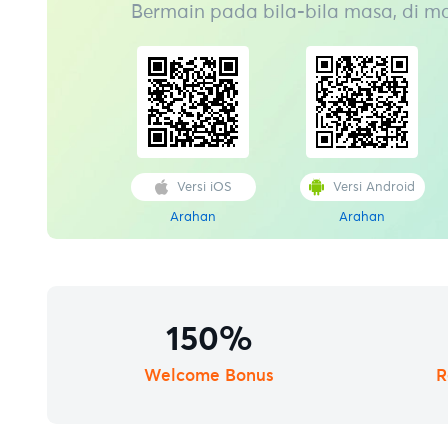
Bermain pada bila-bila masa, di m
Versi iOS
Versi Android
Arahan
Arahan
150%
Welcome Bonus
R