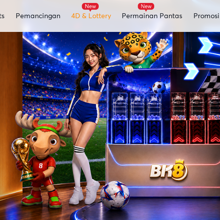
ts
Pemancingan
4D & Lottery
Permainan Pantas
Promosi