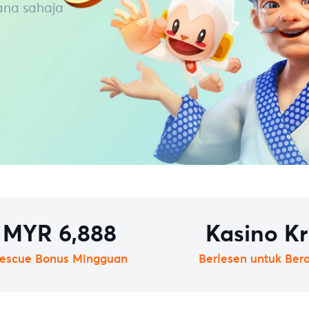
ana sahaja
MYR 6,888
Kasino Kr
escue Bonus Mingguan
Berlesen untuk Bero