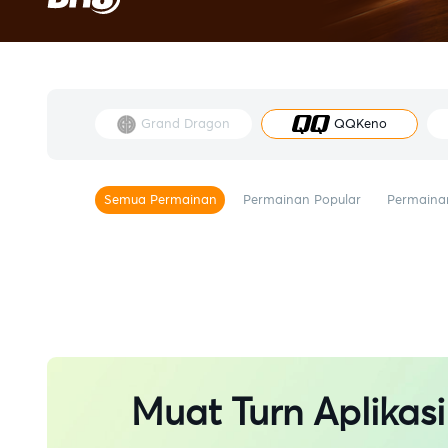
Grand Dragon
QQKeno
Semua Permainan
Permainan Popular
Permaina
Muat Turn Aplikasi