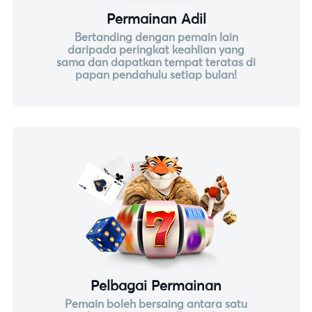
Permainan Adil
Bertanding dengan pemain lain
daripada peringkat keahlian yang
sama dan dapatkan tempat teratas di
papan pendahulu setiap bulan!
Pelbagai Permainan
Pemain boleh bersaing antara satu