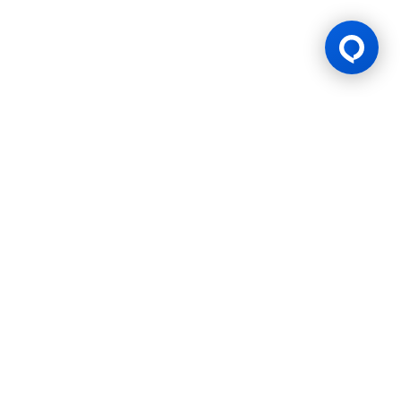
Lesen Permainan
BK8 diuruskan oleh Mettlemind Tech Ltd., nombor pendaftaran:
15779, dengan alamat berdaftar di Hamchako, Mutsamudu,
Pulau Autonomi Anjouan, Kesatuan Comoros. BK8 berlesen dan
dikawal selia oleh Kerajaan Pulau Autonomi Anjouan, Kesatuan
Comoros dan beroperasi dengan Lesen No.: ALSI-202504032-
FI2. BK8 telah mematuhi semua keperluan peraturan dan
dibenarkan secara sah untuk mengendalikan operasi permainan
bagi segala jenis permainan nasib dan pertaruhan.