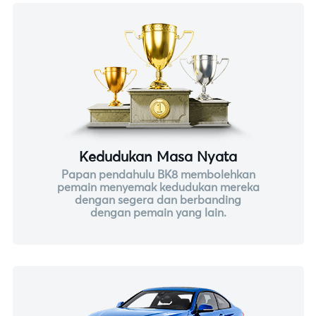
Kedudukan Masa Nyata
Papan pendahulu BK8 membolehkan
pemain menyemak kedudukan mereka
dengan segera dan berbanding
dengan pemain yang lain.