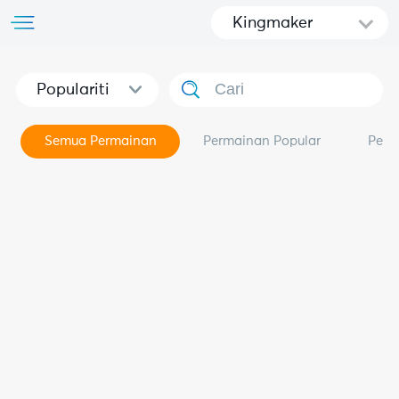
Kingmaker
Populariti
Semua Permainan
Permainan Popular
Perm